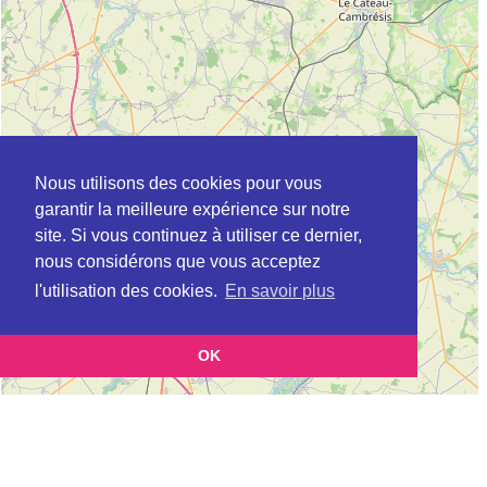
Nous utilisons des cookies pour vous
garantir la meilleure expérience sur notre
site. Si vous continuez à utiliser ce dernier,
nous considérons que vous acceptez
l'utilisation des cookies.
En savoir plus
OK
Leaflet
|
©
OpenStreetMap
contributors
Cette page vous présente la
Carte ADIL à DENAIN en Nord (Agence
et vous permet de
départementale pour l’information sur le logement)