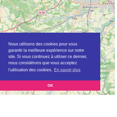
Nous utilisons des cookies pour vous
garantir la meilleure expérience sur notre
site. Si vous continuez à utiliser ce dernier,
nous considérons que vous acceptez
l'utilisation des cookies.
En savoir plus
OK
Leaflet
|
©
OpenStreetMap
contributors
Cette page vous présente la
Carte ADIL à CROISSY-SUR-SEINE en Yvelines
et vous permet
(Agence départementale pour l’information sur le logement)