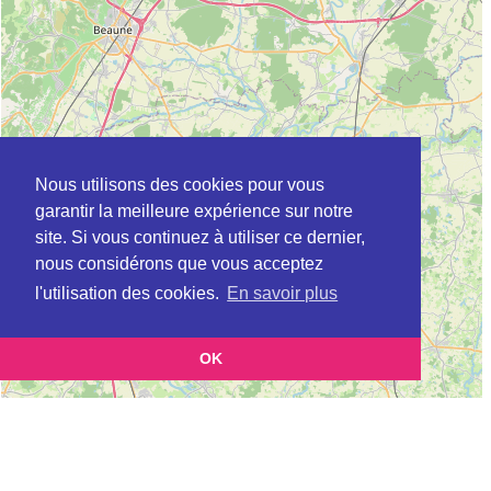
Nous utilisons des cookies pour vous
garantir la meilleure expérience sur notre
site. Si vous continuez à utiliser ce dernier,
nous considérons que vous acceptez
l'utilisation des cookies.
En savoir plus
OK
Leaflet
|
©
OpenStreetMap
contributors
Cette page vous présente la
Carte ADIL à CHENOVE en Côte d'Or (Agence
et vous permet de
départementale pour l’information sur le logement)