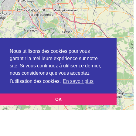
Nous utilisons des cookies pour vous
garantir la meilleure expérience sur notre
site. Si vous continuez à utiliser ce dernier,
nous considérons que vous acceptez
l'utilisation des cookies.
En savoir plus
OK
Leaflet
|
©
OpenStreetMap
contributors
Cette page vous présente la
Carte ADIL à CHELLES en Seine-et-Marne
et vous permet
(Agence départementale pour l’information sur le logement)