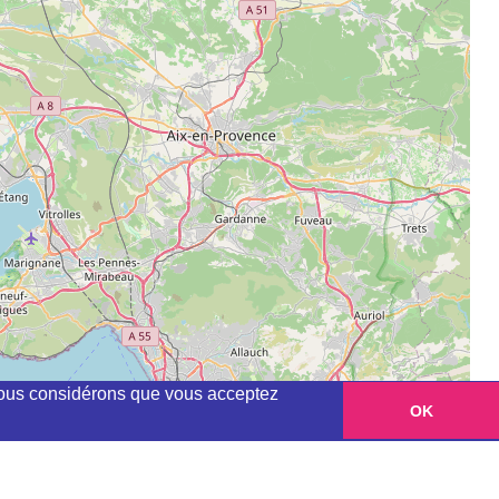
, nous considérons que vous acceptez
OK
Leaflet
|
©
OpenStreetMap
contributors