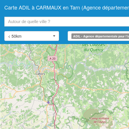
Carte ADIL à CARMAUX en Tarn (Agence départemental
+
−
< 50km
ADIL - Agence départementale pour l’i