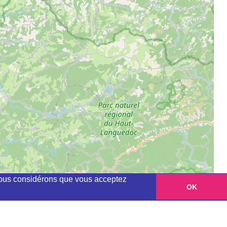
, nous considérons que vous acceptez
OK
Leaflet
|
©
OpenStreetMap
contributors