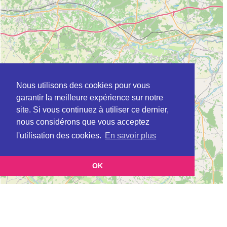
Nous utilisons des cookies pour vous
garantir la meilleure expérience sur notre
site. Si vous continuez à utiliser ce dernier,
nous considérons que vous acceptez
l'utilisation des cookies.
En savoir plus
OK
Leaflet
|
©
OpenStreetMap
contributors
Cette page vous présente la
Carte ADIL à BLOIS en Loir-et-Cher (Agence
et vous permet de
départementale pour l’information sur le logement)