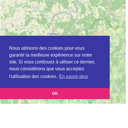
Nous utilisons des cookies pour vous
garantir la meilleure expérience sur notre
site. Si vous continuez à utiliser ce dernier,
nous considérons que vous acceptez
l'utilisation des cookies.
En savoir plus
OK
Leaflet
|
©
OpenStreetMap
contributors
Cette page vous présente la
Carte ADIL à AUXERRE en Yonne (Agence
et vous permet de
départementale pour l’information sur le logement)