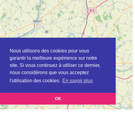
Nous utilisons des cookies pour vous
garantir la meilleure expérience sur notre
site. Si vous continuez à utiliser ce dernier,
nous considérons que vous acceptez
l'utilisation des cookies.
En savoir plus
OK
Leaflet
|
©
OpenStreetMap
contributors
Cette page vous présente la
Carte ADIL à ARRAS en Pas-de-Calais (Agence
et vous permet de
départementale pour l’information sur le logement)