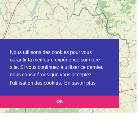
Nous utilisons des cookies pour vous
garantir la meilleure expérience sur notre
site. Si vous continuez à utiliser ce dernier,
nous considérons que vous acceptez
l'utilisation des cookies.
En savoir plus
OK
Leaflet
|
©
OpenStreetMap
contributors
Cette page vous présente la
Carte ADIL à ARPAJON en Essonne (Agence
et vous permet de
départementale pour l’information sur le logement)