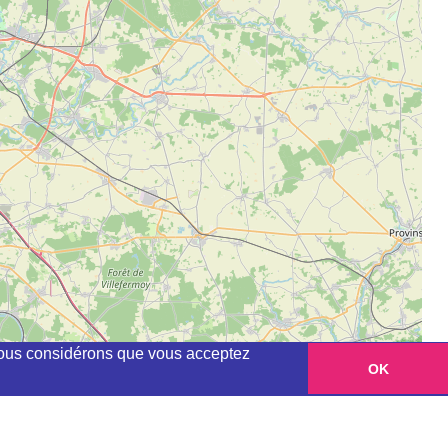
, nous considérons que vous acceptez
OK
Leaflet
|
©
OpenStreetMap
contributors