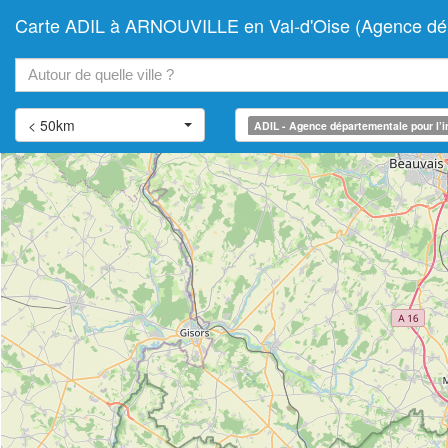
Carte ADIL à ARNOUVILLE en Val-d'Oise (Agence dépar
+
−
< 50km
ADIL - Agence départementale pour l’i