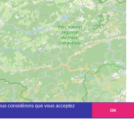
, nous considérons que vous acceptez
OK
Leaflet
|
©
OpenStreetMap
contributors