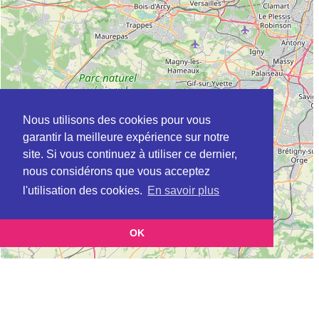
Nous utilisons des cookies pour vous
garantir la meilleure expérience sur notre
site. Si vous continuez à utiliser ce dernier,
nous considérons que vous acceptez
l'utilisation des cookies.
En savoir plus
OK
Leaflet
|
©
OpenStreetMap
contributors
Cette page vous présente la
Carte ADEME à VAUREAL en Val-d'Oise
et vous permet de
(Agence de l’environnement et de la maîtrise de l’énergie)