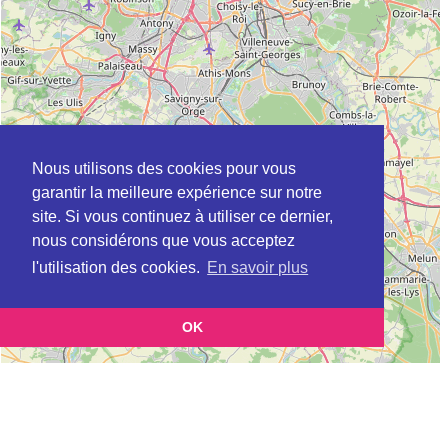
Nous utilisons des cookies pour vous
garantir la meilleure expérience sur notre
site. Si vous continuez à utiliser ce dernier,
nous considérons que vous acceptez
l'utilisation des cookies.
En savoir plus
OK
Leaflet
|
©
OpenStreetMap
contributors
Cette page vous présente la
Carte ADEME à SARCELLES en Val-d'Oise
et vous permet de
(Agence de l’environnement et de la maîtrise de l’énergie)