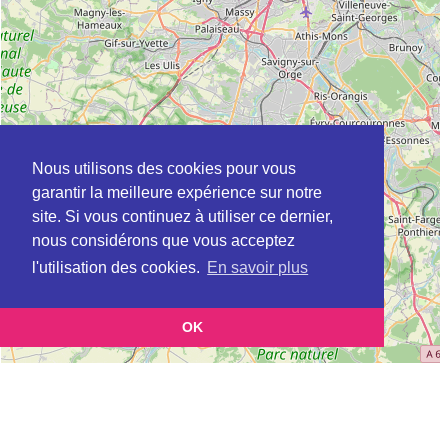
Nous utilisons des cookies pour vous
garantir la meilleure expérience sur notre
site. Si vous continuez à utiliser ce dernier,
nous considérons que vous acceptez
l'utilisation des cookies.
En savoir plus
OK
Leaflet
|
©
OpenStreetMap
contributors
Cette page vous présente la
Carte ADEME à SANNOIS en Val-d'Oise
et vous permet de
(Agence de l’environnement et de la maîtrise de l’énergie)