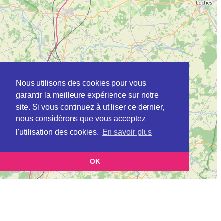
Nous utilisons des cookies pour vous
garantir la meilleure expérience sur notre
site. Si vous continuez à utiliser ce dernier,
nous considérons que vous acceptez
l'utilisation des cookies.
En savoir plus
OK
Leaflet
|
©
OpenStreetMap
contributors
Cette page vous présente la
Carte ADEME à SAINT-AVERTIN en Indre-et-
et vous
Loire (Agence de l’environnement et de la maîtrise de l’énergie)