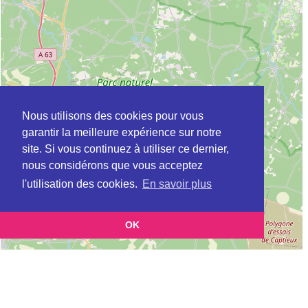
Nous utilisons des cookies pour vous
garantir la meilleure expérience sur notre
site. Si vous continuez à utiliser ce dernier,
nous considérons que vous acceptez
l'utilisation des cookies.
En savoir plus
OK
Leaflet
|
©
OpenStreetMap
contributors
Cette page vous présente la
Carte ADEME à PESSAC en Gironde (Agence
et vous permet de
de l’environnement et de la maîtrise de l’énergie)