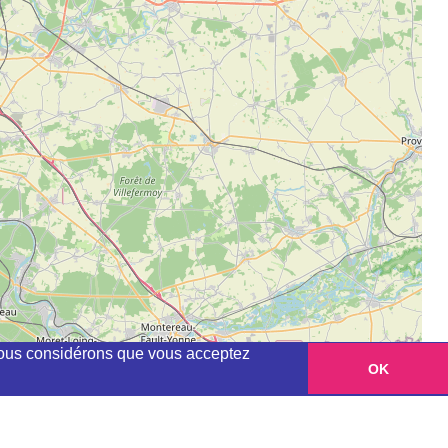
, nous considérons que vous acceptez
OK
Leaflet
|
©
OpenStreetMap
contributors