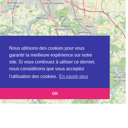
Nous utilisons des cookies pour vous
garantir la meilleure expérience sur notre
site. Si vous continuez à utiliser ce dernier,
nous considérons que vous acceptez
l'utilisation des cookies.
En savoir plus
OK
Leaflet
|
©
OpenStreetMap
contributors
Cette page vous présente la
Carte ADEME à NEUILLY-SUR-MARNE en
et
Seine-St-Denis (Agence de l’environnement et de la maîtrise de l’énergie)