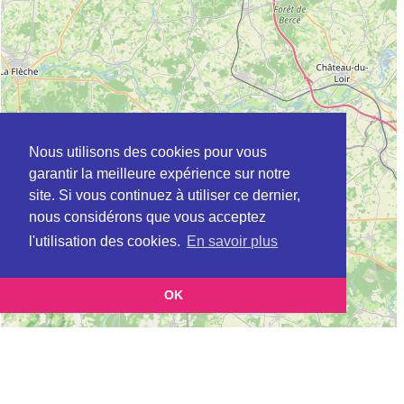
Nous utilisons des cookies pour vous
garantir la meilleure expérience sur notre
site. Si vous continuez à utiliser ce dernier,
nous considérons que vous acceptez
l'utilisation des cookies.
En savoir plus
OK
Leaflet
|
©
OpenStreetMap
contributors
Cette page vous présente la
Carte ADEME à LE MANS en Sarthe (Agence
et vous permet de
de l’environnement et de la maîtrise de l’énergie)