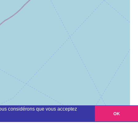
, nous considérons que vous acceptez
OK
Leaflet
|
©
OpenStreetMap
contributors