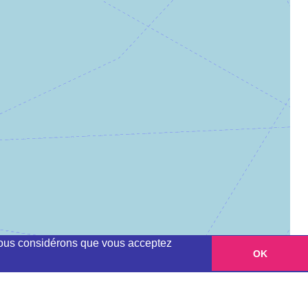
, nous considérons que vous acceptez
OK
Leaflet
|
©
OpenStreetMap
contributors