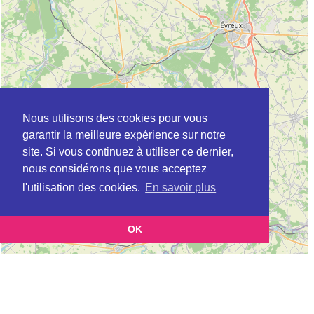
Nous utilisons des cookies pour vous
garantir la meilleure expérience sur notre
site. Si vous continuez à utiliser ce dernier,
nous considérons que vous acceptez
l'utilisation des cookies.
En savoir plus
OK
Leaflet
|
©
OpenStreetMap
contributors
Cette page vous présente la
Carte ADEME à ELBEUF en Seine-Maritime
et vous permet de
(Agence de l’environnement et de la maîtrise de l’énergie)