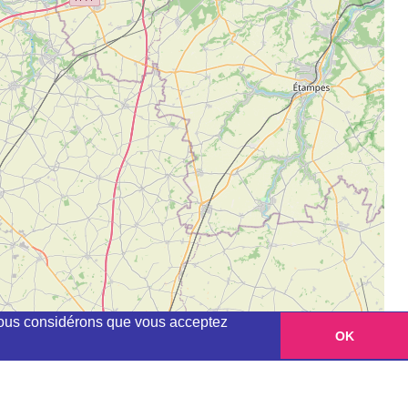
, nous considérons que vous acceptez
OK
Leaflet
|
©
OpenStreetMap
contributors