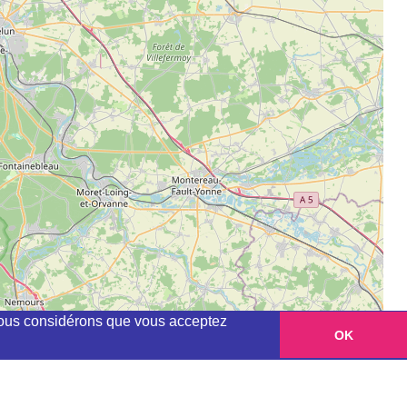
, nous considérons que vous acceptez
OK
Leaflet
|
©
OpenStreetMap
contributors