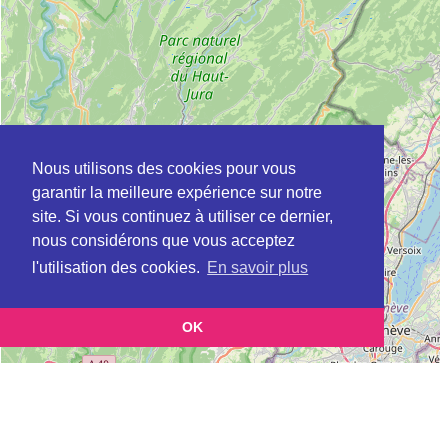
Nous utilisons des cookies pour vous
garantir la meilleure expérience sur notre
site. Si vous continuez à utiliser ce dernier,
nous considérons que vous acceptez
l'utilisation des cookies.
En savoir plus
OK
Leaflet
|
©
OpenStreetMap
contributors
Cette page vous présente la
Carte Plateforme d'accompagnement et de répit
et vous
pour les aidants de personnes âgées à CHAMPAGNOLE en Jura