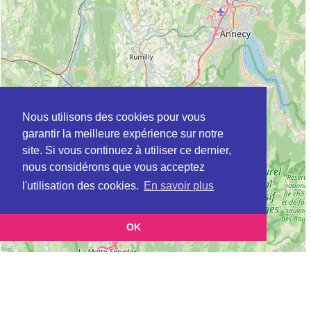
Nous utilisons des cookies pour vous
garantir la meilleure expérience sur notre
site. Si vous continuez à utiliser ce dernier,
nous considérons que vous acceptez
l'utilisation des cookies.
En savoir plus
OK
Leaflet
|
©
OpenStreetMap
contributors
Cette page vous présente la
Carte Plateforme d'accompagnement et de répit
et vous permet de
pour les aidants de personnes âgées à CHALLEX en Ain