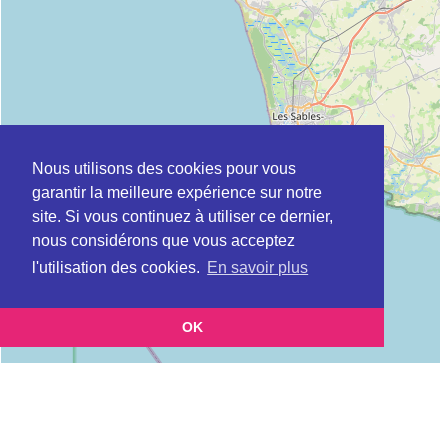
Nous utilisons des cookies pour vous
garantir la meilleure expérience sur notre
site. Si vous continuez à utiliser ce dernier,
nous considérons que vous acceptez
l'utilisation des cookies.
En savoir plus
OK
Leaflet
|
©
OpenStreetMap
contributors
Cette page vous présente la
Carte Plateforme d'accompagnement et de répit
et vous
pour les aidants de personnes âgées à CHALLANS en Vendée