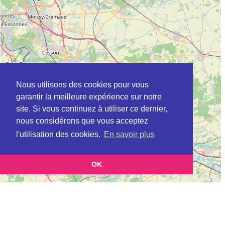
Nous utilisons des cookies pour vous
garantir la meilleure expérience sur notre
site. Si vous continuez à utiliser ce dernier,
nous considérons que vous acceptez
l'utilisation des cookies.
En savoir plus
OK
Leaflet
|
©
OpenStreetMap
contributors
Cette page vous présente la
Carte Plateforme d'accompagnement et de répit
et
pour les aidants de personnes âgées à CHALIFERT en Seine-et-Marne