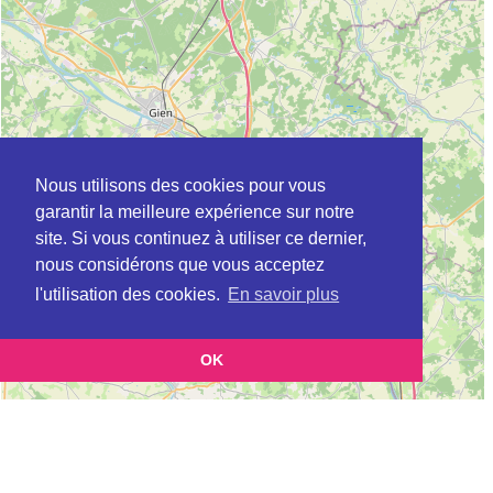
Nous utilisons des cookies pour vous
garantir la meilleure expérience sur notre
site. Si vous continuez à utiliser ce dernier,
nous considérons que vous acceptez
l'utilisation des cookies.
En savoir plus
OK
Leaflet
|
©
OpenStreetMap
contributors
Cette page vous présente la
Carte Plateforme d'accompagnement et de répit
et
pour les aidants de personnes âgées à CHALETTE-SUR-LOING en Loiret