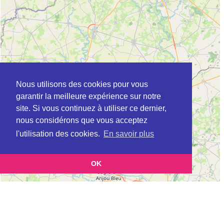
Nous utilisons des cookies pour vous
garantir la meilleure expérience sur notre
site. Si vous continuez à utiliser ce dernier,
nous considérons que vous acceptez
l'utilisation des cookies.
En savoir plus
OK
Leaflet
|
©
OpenStreetMap
contributors
Cette page vous présente la
Carte Plateforme d'accompagnement et de répit
et vous
pour les aidants de personnes âgées à CHAILLAND en Mayenne