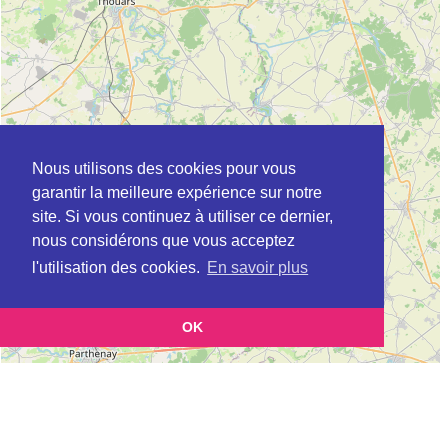
Nous utilisons des cookies pour vous
garantir la meilleure expérience sur notre
site. Si vous continuez à utiliser ce dernier,
nous considérons que vous acceptez
l'utilisation des cookies.
En savoir plus
OK
Leaflet
|
©
OpenStreetMap
contributors
Cette page vous présente la
Carte Plateforme d'accompagnement et de répit
et vous
pour les aidants de personnes âgées à CHACE en Maine-et-Loire