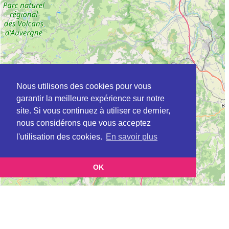
Nous utilisons des cookies pour vous
garantir la meilleure expérience sur notre
site. Si vous continuez à utiliser ce dernier,
nous considérons que vous acceptez
l'utilisation des cookies.
En savoir plus
OK
Leaflet
|
©
OpenStreetMap
contributors
Cette page vous présente la
Carte Plateforme d'accompagnement et de répit
et vous
pour les aidants de personnes âgées à CEYRAT en Puy-de-Dôme