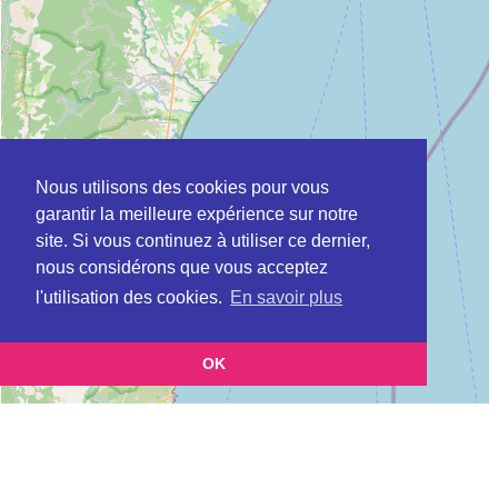
Nous utilisons des cookies pour vous
garantir la meilleure expérience sur notre
site. Si vous continuez à utiliser ce dernier,
nous considérons que vous acceptez
l'utilisation des cookies.
En savoir plus
OK
Leaflet
|
©
OpenStreetMap
contributors
Cette page vous présente la
Carte Plateforme d'accompagnement et de répit
et vous
pour les aidants de personnes âgées à CERVIONE en Haute-Corse