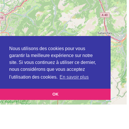
Nous utilisons des cookies pour vous
garantir la meilleure expérience sur notre
site. Si vous continuez à utiliser ce dernier,
nous considérons que vous acceptez
l'utilisation des cookies.
En savoir plus
OK
Leaflet
|
©
OpenStreetMap
contributors
Cette page vous présente la
Carte Plateforme d'accompagnement et de répit
et vous
pour les aidants de personnes âgées à CERVENS en Haute-Savoie