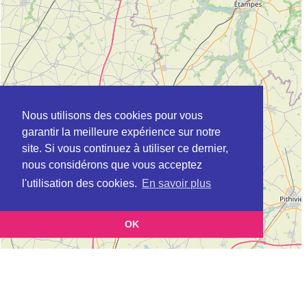
Nous utilisons des cookies pour vous
garantir la meilleure expérience sur notre
site. Si vous continuez à utiliser ce dernier,
nous considérons que vous acceptez
l'utilisation des cookies.
En savoir plus
OK
Leaflet
|
©
OpenStreetMap
contributors
Cette page vous présente la
Carte Plateforme d'accompagnement et de répit
et
pour les aidants de personnes âgées à CERNAY-LA-VILLE en Yvelines