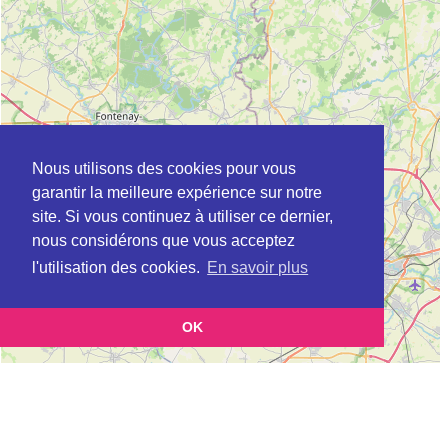
Nous utilisons des cookies pour vous
garantir la meilleure expérience sur notre
site. Si vous continuez à utiliser ce dernier,
nous considérons que vous acceptez
l'utilisation des cookies.
En savoir plus
OK
Leaflet
|
©
OpenStreetMap
contributors
Cette page vous présente la
Carte Plateforme d'accompagnement et de répit
et vous
pour les aidants de personnes âgées à CERIZAY en Deux-Sèvres