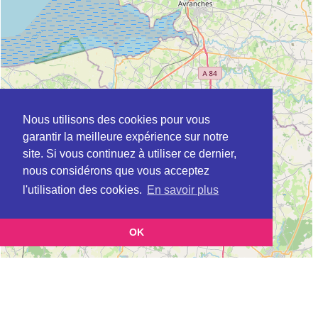
Nous utilisons des cookies pour vous
garantir la meilleure expérience sur notre
site. Si vous continuez à utiliser ce dernier,
nous considérons que vous acceptez
l'utilisation des cookies.
En savoir plus
OK
Leaflet
|
©
OpenStreetMap
contributors
Cette page vous présente la
Carte Plateforme d'accompagnement et de répit
et vous
pour les aidants de personnes âgées à CERENCES en Manche