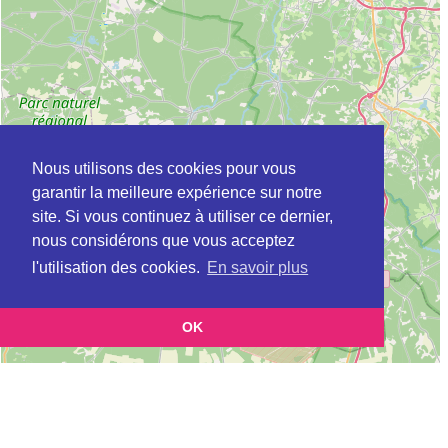
Nous utilisons des cookies pour vous
garantir la meilleure expérience sur notre
site. Si vous continuez à utiliser ce dernier,
nous considérons que vous acceptez
l'utilisation des cookies.
En savoir plus
OK
Leaflet
|
©
OpenStreetMap
contributors
Cette page vous présente la
Carte Plateforme d'accompagnement et de répit
et vous permet
pour les aidants de personnes âgées à CENAC en Gironde