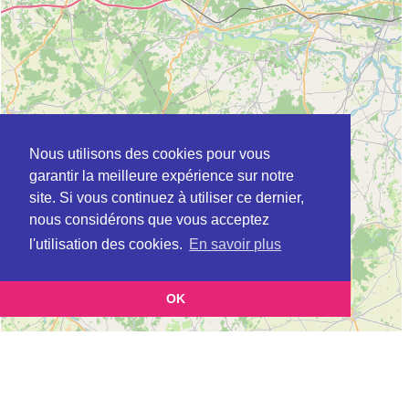
Nous utilisons des cookies pour vous
garantir la meilleure expérience sur notre
site. Si vous continuez à utiliser ce dernier,
nous considérons que vous acceptez
l'utilisation des cookies.
En savoir plus
OK
Leaflet
|
©
OpenStreetMap
contributors
Cette page vous présente la
Carte Plateforme d'accompagnement et de répit
et vous
pour les aidants de personnes âgées à CELLETTES en Loir-et-Cher