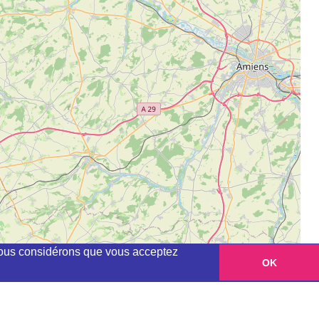
, nous considérons que vous acceptez
OK
Leaflet
|
©
OpenStreetMap
contributors