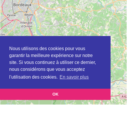
Nous utilisons des cookies pour vous
garantir la meilleure expérience sur notre
site. Si vous continuez à utiliser ce dernier,
nous considérons que vous acceptez
l'utilisation des cookies.
En savoir plus
OK
Leaflet
|
©
OpenStreetMap
contributors
Cette page vous présente la
Carte Plateforme d'accompagnement et de répit
et vous
pour les aidants de personnes âgées à CAVIGNAC en Gironde