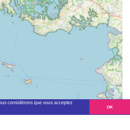
, nous considérons que vous acceptez
OK
Leaflet
|
©
OpenStreetMap
contributors