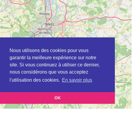
Nous utilisons des cookies pour vous
garantir la meilleure expérience sur notre
site. Si vous continuez à utiliser ce dernier,
nous considérons que vous acceptez
l'utilisation des cookies.
En savoir plus
OK
Leaflet
|
©
OpenStreetMap
contributors
Cette page vous présente la
Carte Plateforme d'accompagnement et de répit
et vous
pour les aidants de personnes âgées à CATTENOM en Moselle