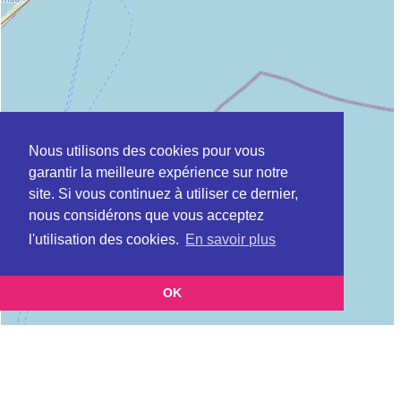
Nous utilisons des cookies pour vous
garantir la meilleure expérience sur notre
site. Si vous continuez à utiliser ce dernier,
nous considérons que vous acceptez
l'utilisation des cookies.
En savoir plus
OK
Leaflet
|
©
OpenStreetMap
contributors
Cette page vous présente la
Carte Plateforme d'accompagnement et de répit
et
pour les aidants de personnes âgées à CASTELNAU-LE-LEZ en Hérault