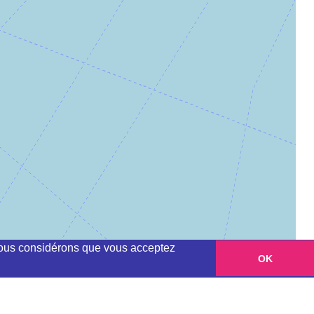
, nous considérons que vous acceptez
OK
Leaflet
|
©
OpenStreetMap
contributors