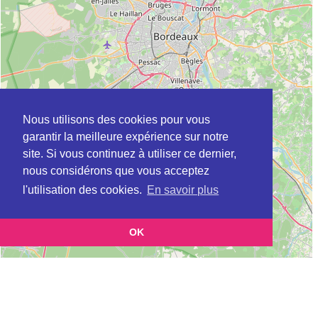
Nous utilisons des cookies pour vous
garantir la meilleure expérience sur notre
site. Si vous continuez à utiliser ce dernier,
nous considérons que vous acceptez
l'utilisation des cookies.
En savoir plus
OK
Leaflet
|
©
OpenStreetMap
contributors
Cette page vous présente la
Carte Plateforme d'accompagnement et de répit
et vous permet de
pour les aidants de personnes âgées à CARS en Gironde