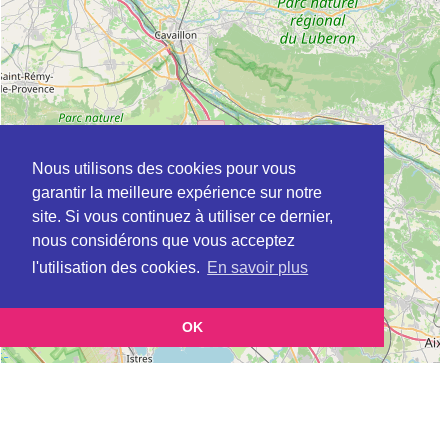
Nous utilisons des cookies pour vous
garantir la meilleure expérience sur notre
site. Si vous continuez à utiliser ce dernier,
nous considérons que vous acceptez
l'utilisation des cookies.
En savoir plus
OK
Leaflet
|
©
OpenStreetMap
contributors
Cette page vous présente la
Carte Plateforme d'accompagnement et de répit
et vous
pour les aidants de personnes âgées à CAROMB en Vaucluse