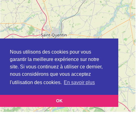
Nous utilisons des cookies pour vous
garantir la meilleure expérience sur notre
site. Si vous continuez à utiliser ce dernier,
nous considérons que vous acceptez
l'utilisation des cookies.
En savoir plus
OK
Leaflet
|
©
OpenStreetMap
contributors
Cette page vous présente la
Carte Plateforme d'accompagnement et de répit
et vous permet
pour les aidants de personnes âgées à CARNIERES en Nord