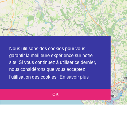
Nous utilisons des cookies pour vous
garantir la meilleure expérience sur notre
site. Si vous continuez à utiliser ce dernier,
nous considérons que vous acceptez
l'utilisation des cookies.
En savoir plus
OK
Leaflet
|
©
OpenStreetMap
contributors
Cette page vous présente la
Carte Plateforme d'accompagnement et de répit
et
pour les aidants de personnes âgées à CARHAIX-PLOUGUER en Finistère